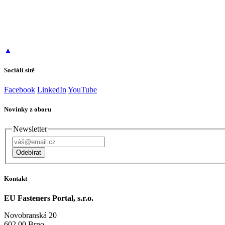
▲
Sociálí sítě
Facebook
LinkedIn
YouTube
Novinky z oboru
Newsletter
Odebírat
Kontakt
EU Fasteners Portal, s.r.o.
Novobranská 20
602 00 Brno