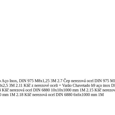
ado Aço Inox, DIN 975 М8х1,25 3M 2.7 Čep nerezová ocel DIN 975 
2,5 3M 2.11 Klíč z nerezové oceli = Varão Chavetado h9 aço inox
Klíč nerezová ocel DIN 6880 10x10x1000 mm 1M 2.15 Klíč nerezov
00 mm 1M 2.18 Klíč nerezová ocel DIN 6880 6x6x1000 mm 1M