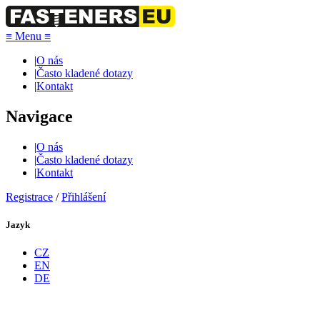
≡
Menu
≡
|
O nás
|
Často kladené dotazy
|
Kontakt
Navigace
|
O nás
|
Často kladené dotazy
|
Kontakt
Registrace
/
Přihlášení
Jazyk
CZ
EN
DE