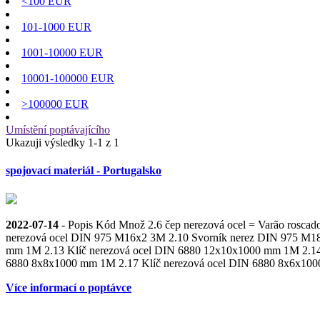
<100 EUR
101-1000 EUR
1001-10000 EUR
10001-100000 EUR
>100000 EUR
Umístění poptávajícího
Ukazuji výsledky 1-1 z 1
spojovací materiál - Portugalsko
2022-07-14
- Popis Kód Množ 2.6 čep nerezová ocel = Varão rosc
nerezová ocel DIN 975 М16х2 3M 2.10 Svorník nerez DIN 975 М18х
mm 1M 2.13 Klíč nerezová ocel DIN 6880 12x10x1000 mm 1M 2.14 
6880 8x8x1000 mm 1M 2.17 Klíč nerezová ocel DIN 6880 8x6x10
Více informací o poptávce