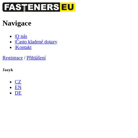
Navigace
|
O nás
|
Často kladené dotazy
|
Kontakt
Registrace
/
Přihlášení
Jazyk
CZ
EN
DE