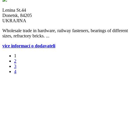
Lenina St.44
Donetsk, 84205
UKRAJINA
Wholesale trade in hardware, railway fasteners, bearings of different
sizes, refractory bricks. ...
vice informací o dodavateli
1
2
3
4