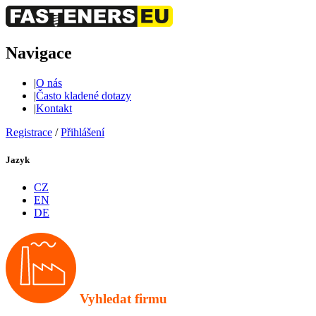
Navigace
|
O nás
|
Často kladené dotazy
|
Kontakt
Registrace
/
Přihlášení
Jazyk
CZ
EN
DE
Vyhledat firmu