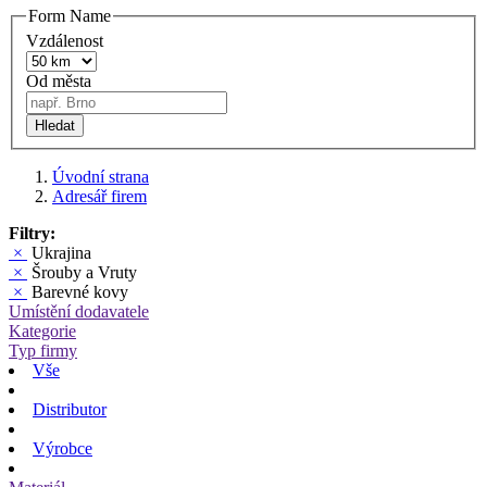
Form Name
Vzdálenost
Od města
Hledat
Úvodní strana
Adresář firem
Filtry:
×
Ukrajina
×
Šrouby a Vruty
×
Barevné kovy
Umístění dodavatele
Kategorie
Typ firmy
Vše
Distributor
Výrobce