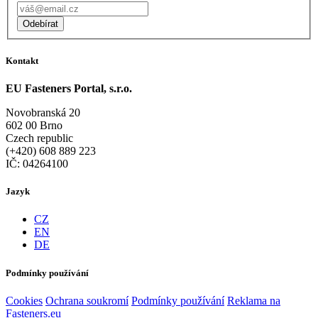
Odebírat
Kontakt
EU Fasteners Portal, s.r.o.
Novobranská 20
602 00 Brno
Czech republic
(+420) 608 889 223
IČ: 04264100
Jazyk
CZ
EN
DE
Podmínky používání
Cookies
Ochrana soukromí
Podmínky používání
Reklama na
Fasteners.eu