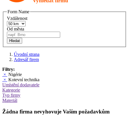
Vyhledat firmu
Form Name
Vzdálenost
Od města
Hledat
Úvodní strana
Adresář firem
Filtry:
×
Nigérie
×
Kotevní technika
Umístění dodavatele
Kategorie
Typ firmy
Materiál
Žádna firma nevyhovuje Vaším požadavkům