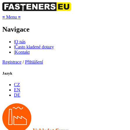
≡
Menu
≡
Navigace
|
O nás
|
Často kladené dotazy
|
Kontakt
Registrace
/
Přihlášení
Jazyk
CZ
EN
DE